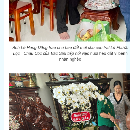
Anh Lê Hùng Dũng trao chú heo đất mới cho con trai Lê Phước
Lộc - Cháu Cóc của Bác Sáu tiếp nối
việc nuôi heo đất vi bênh
nhân nghèo