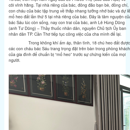
cõi vĩnh hằng. Tại nhà riêng của bác, đông đảo bạn bè, đồng chí,
con cháu của bác tập trung về thắp nhang tưởng nhớ bác và dự l
mổ heo đất lần thứ 5 tại nhà riêng của bác. Đây là tâm nguyện củ
bác Sáu lúc còn sống, nay con trai của bác, anh Lê Hùng Dũng
(anh Tư Dũng) – Thầy thuốc nhân dân, nguyên Chủ tịch Ủy ban
nhân dân TP. Cần Thơ tiếp tục công việc của cha mình để lại.
Trong không khí ấm áp, thân tình, 18 chú heo đất được
các con cháu bác Sáu trang trọng đặt trên bàn trong phòng khách
của gia đình để chuẩn bị “mổ heo” trước sự chứng kiến của mọi
người.