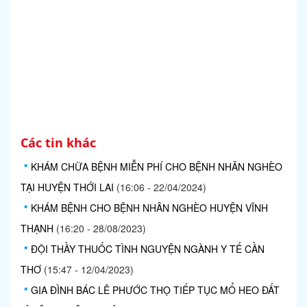
Các tin khác
KHÁM CHỮA BỆNH MIỄN PHÍ CHO BỆNH NHÂN NGHÈO
TẠI HUYỆN THỚI LAI
(16:06 - 22/04/2024)
KHÁM BỆNH CHO BỆNH NHÂN NGHÈO HUYỆN VĨNH
THẠNH
(16:20 - 28/08/2023)
ĐỘI THẦY THUỐC TÌNH NGUYỆN NGÀNH Y TẾ CẦN
THƠ
(15:47 - 12/04/2023)
GIA ĐÌNH BÁC LÊ PHƯỚC THỌ TIẾP TỤC MỔ HEO ĐẤT