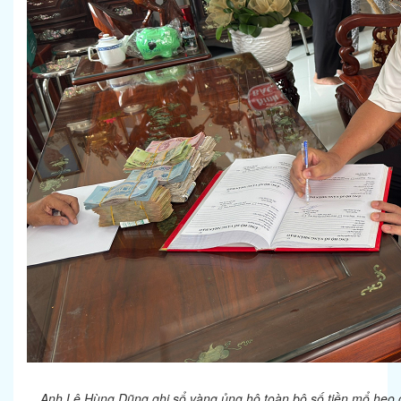
Anh Lê Hùng Dũng ghi sổ vàng ủng hộ toàn bộ số tiền mổ heo 