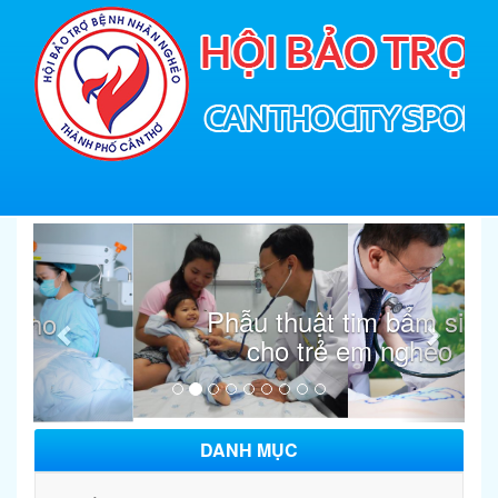
Sau
Trước
Phẫu thuật tim bẩm sinh
cho trẻ em nghèo
DANH MỤC