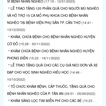
VÌ BỆNH NHÂN NGHÈO
(17:19 - 12/01/2023)
LỄ TRAO TẶNG 120 PHẦN QUÀ CHO NGƯỜI MÙ NGHÈO
VÀ HỐ TRỢ 15 CA MỔ PHỤ KHOA CHO BỆNH NHÂN
NGHÈO TẠI BỆNH VIỆN PHỤ SẢN TP. CẦN THƠ
(14:41 -
13/12/2022)
KHÁM, CHỮA BỆNH CHO BỆNH NHÂN NGHÈO HUYỆN
CỜ ĐỎ
(15:28 - 30/11/2022)
KHÁM CHỮA BỆNH CHO BỆNH NHÂN NGHÈO HUYỆN
PHONG ĐIỀN
(15:22 - 16/11/2022)
LỄ TRAO TẶNG QUÀ CHO CÁC CỤ GIÀ NEO ĐƠN VÀ XE
ĐẠP CHO HỌC SINH NGHÈO HIẾU HỌC
(14:46 -
10/10/2022)
TỔ CHỨC KHÁM BỆNH, CẤP THUỐC, TẶNG QUÀ CHO
BỆNH NHÂN NGHÈO CỦA P. TÂN AN
(09:51 - 05/09/2022)
KHÁM SÀNG LỌC TIM MIỄN PHÍ CHO CÁC BÉ
(10:23 -