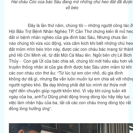
Hai cháu Cóc của bác Sáu đang mổ những chú heo đất đã được
vỗ béo
Đây là lần thứ năm, chúng tôi – những người công tác ở
Hội Bảo Trợ Bệnh Nhân Nghèo TP. Cần Thơ chứng kiến lễ mổ he
đất vì bệnh nhân nghèo của gia đình bác Sáu, Nhưng chưa lần
nào chúng tôi vừa xúc động, vừa cảm kích khi biết những chú heo
đất mũm mĩm béo tròn này, được các con cháu bác mang từ thàn
phố Hồ Chí Minh về, từ đất Mũi Cà Mau lên. Ngồi bên chị Lê Bích
Thủy - Con gái Út của bác chia sẻ, chúng tôi mới hiểu sâu hơn về
truyền thống nhân ái của gia đình được bác Sáu ươm mầm từ khi
các con cháu còn thơ ấu: “Từ lúc tụi em còn nhỏ, dù gia đình
không dư dã gì, nhưng Ba vẫn luôn muốn tụi em chia sẻ với nhữn
người nghèo khó. Ba dạy không phải đợi lúc mình dư thừa mới
nghĩ đến chuyện giúp người khốn khó. Vì vậy khi cúng tuần 49
ngày của ba, anhTư Dũng phát động trong dòng tộc hãy tiếp tục
việc làm nhân hậu của ba, tất cả các con cháu trong dòng tộc rất
đồng lòng hưởng ứng”.