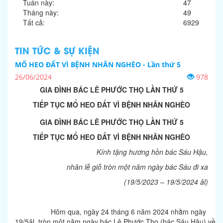
Tuần này:
47
Tháng này:
49
Tất cả:
6929
TIN TỨC & SỰ KIỆN
MỔ HEO ĐẤT VÌ BỆNH NHÂN NGHÈO - Lần thứ 5
26/06/2024
978
GIA ĐÌNH BÁC LÊ PHƯỚC THỌ
LẦN THỨ 5
TIẾP TỤC MỔ HEO ĐẤT VÌ BỆNH NHÂN NGHÈO
GIA ĐÌNH BÁC LÊ PHƯỚC THỌ
LẦN THỨ 5
TIẾP TỤC MỔ HEO ĐẤT VÌ BỆNH NHÂN NGHÈO
Kính tặng hương hồn bác Sáu Hậu,
nhân lễ giỗ tròn một năm ngày bác Sáu đi xa
(19/5/2023 – 19/5/2024 âl)
Hôm qua, ngày 24 tháng 6 năm 2024 nhằm ngày
19/5âl, tròn một năm ngày bác Lê Phước Thọ (bác Sáu Hậu) về