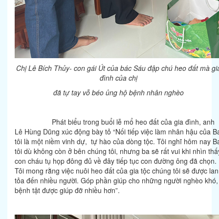
Chị Lê Bích Thủy- con gái Út của bác Sáu đập chú heo đất mà gi
đình của chị
đã tự tay vỗ béo ủng hộ bệnh nhân nghèo
Phát biểu trong buổi lễ mổ heo đất của gia đình, anh
Lê Hùng Dũng xúc động bày tỏ “Nối tiếp việc làm nhân hậu của B
tôi là một niềm vinh dự, tự hào của dòng tộc. Tôi nghĩ hôm nay B
tôi dù không còn ở bên chúng tôi, nhưng ba sẽ rất vui khi nhìn thấ
con cháu tụ họp đông đủ về đây tiếp tục con đường ông đã chọn.
Tôi mong rằng việc nuôi heo đất của gia tộc chúng tôi sẽ được la
tỏa đến nhiều người. Góp phần giúp cho những người nghèo khó,
bệnh tật được giúp đỡ nhiều hơn”.