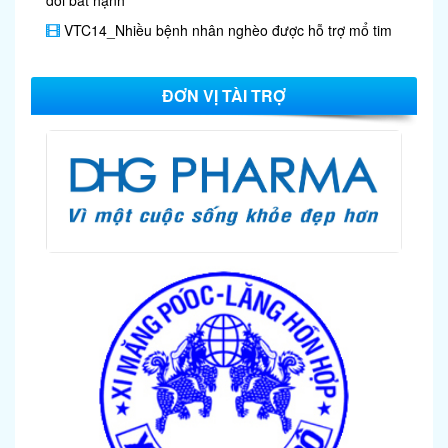
VTC14_Nhiều bệnh nhân nghèo được hỗ trợ mổ tim
ĐƠN VỊ TÀI TRỢ