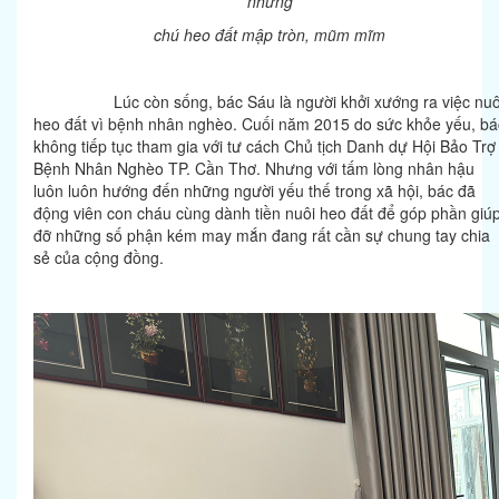
chú heo đất mập tròn, mũm mĩm
Lúc còn sống, bác Sáu là người khởi xướng ra việc nuô
heo đất vì bệnh nhân nghèo. Cuối năm 2015 do sức khỏe yếu, bá
không tiếp tục tham gia với tư cách Chủ tịch Danh dự Hội Bảo Trợ
Bệnh Nhân Nghèo TP. Cần Thơ. Nhưng với tấm lòng nhân hậu
luôn luôn hướng đến những người yếu thế trong xã hội, bác đã
động viên con cháu cùng dành tiền nuôi heo đất để góp phần giú
đỡ những số phận kém may mắn đang rất cần sự chung tay chia
sẻ của cộng đồng.